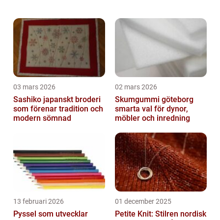
amerikansk tradition som nu även har
spridit sig till andra delar av världen,
inklusive Sver...
03 mars 2026
02 mars 2026
Sashiko japanskt broderi
Skumgummi göteborg
som förenar tradition och
smarta val för dynor,
modern sömnad
möbler och inredning
13 februari 2026
01 december 2025
Pyssel som utvecklar
Petite Knit: Stilren nordisk