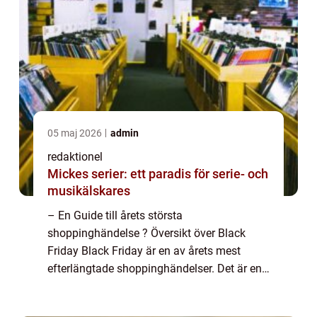
05 maj 2026
admin
redaktionel
Mickes serier: ett paradis för serie- och
musikälskares
– En Guide till årets största
shoppinghändelse ? Översikt över Black
Friday Black Friday är en av årets mest
efterlängtade shoppinghändelser. Det är en
amerikansk tradition som nu även har
spridit sig till andra delar av världen,