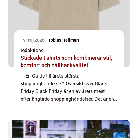
19 maj 2026
Tobias Hellman
redaktionel
Stickade t shirts som kombinerar stil,
komfort och hållbar kvalitet
– En Guide till årets största
shoppinghändelse ? Översikt över Black
Friday Black Friday är en av årets mest
efterlängtade shoppinghändelser. Det är en
amerikansk tradition som nu även har
spridit sig till andra delar av världen,
inklusive Sver...