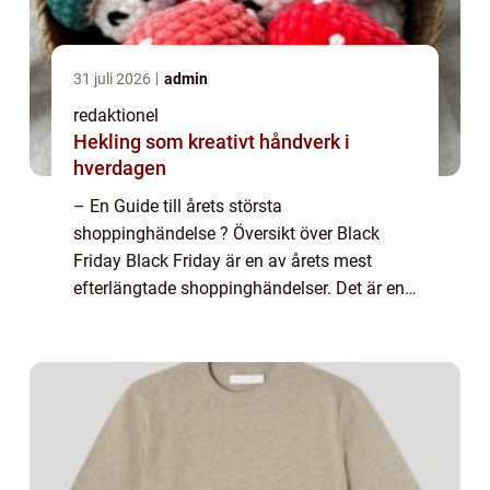
31 juli 2026
admin
redaktionel
Hekling som kreativt håndverk i
hverdagen
– En Guide till årets största
shoppinghändelse ? Översikt över Black
Friday Black Friday är en av årets mest
efterlängtade shoppinghändelser. Det är en
amerikansk tradition som nu även har
spridit sig till andra delar av världen,
inklusive Sver...