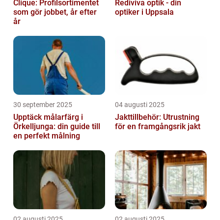
Clique: Profilsortimentet
Rediviva optik - din
som gör jobbet, år efter
optiker i Uppsala
år
30 september 2025
04 augusti 2025
Upptäck målarfärg i
Jakttillbehör: Utrustning
Örkelljunga: din guide till
för en framgångsrik jakt
en perfekt målning
02 augusti 2025
02 augusti 2025