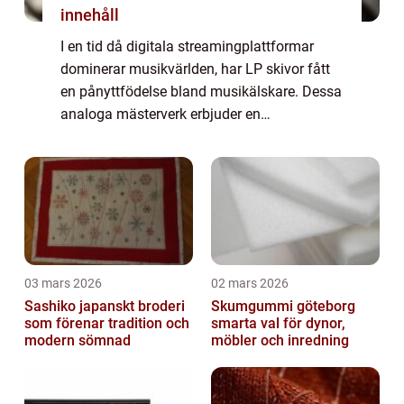
innehåll
I en tid då digitala streamingplattformar
dominerar musikvärlden, har LP skivor fått
en pånyttfödelse bland musikälskare. Dessa
analoga mästerverk erbjuder en
ljudupplevelse som inte kan dupliceras av
modern tekn...
03 mars 2026
02 mars 2026
Sashiko japanskt broderi
Skumgummi göteborg
som förenar tradition och
smarta val för dynor,
modern sömnad
möbler och inredning