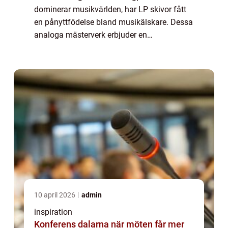
dominerar musikvärlden, har LP skivor fått
en pånyttfödelse bland musikälskare. Dessa
analoga mästerverk erbjuder en
ljudupplevelse som inte kan dupliceras av
modern tekn...
10 april 2026
admin
inspiration
Konferens dalarna när möten får mer