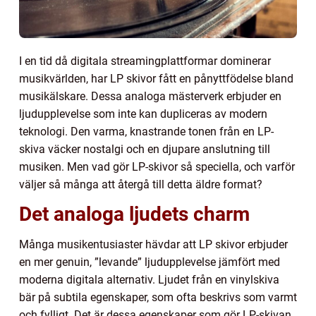
I en tid då digitala streamingplattformar dominerar
musikvärlden, har LP skivor fått en pånyttfödelse bland
musikälskare. Dessa analoga mästerverk erbjuder en
ljudupplevelse som inte kan dupliceras av modern
teknologi. Den varma, knastrande tonen från en LP-
skiva väcker nostalgi och en djupare anslutning till
musiken. Men vad gör LP-skivor så speciella, och varför
väljer så många att återgå till detta äldre format?
Det analoga ljudets charm
Många musikentusiaster hävdar att LP skivor erbjuder
en mer genuin, ”levande” ljudupplevelse jämfört med
moderna digitala alternativ. Ljudet från en vinylskiva
bär på subtila egenskaper, som ofta beskrivs som varmt
och fylligt. Det är dessa egenskaper som gör LP-skivan