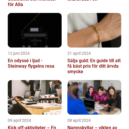
för Alla
12 juni 2024
21 april 2024
En odyssé i ljud -
Sälja guld: En guide till att
Steinway flygelns resa
få bäst pris för ditt ärvda
smycke
09 april 2024
08 april 2024
Kick off-aktiviteter – En
Namnskyltar – vikten av