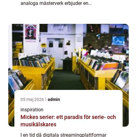
analoga mästerverk erbjuder en
ljudupplevelse som inte kan dupliceras av
modern tekn...
05 maj 2026
admin
inspiration
Mickes serier: ett paradis för serie- och
musikälskares
I en tid då digitala streamingplattformar