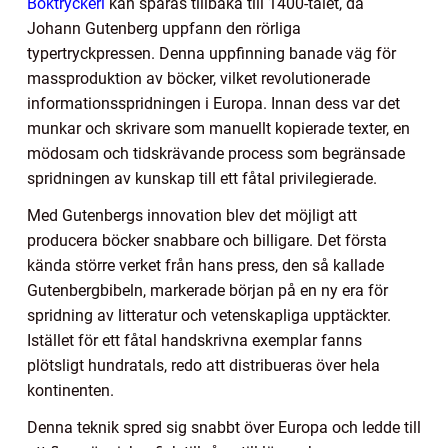
Boktryckeri
kan spåras tillbaka till 1400-talet, då
Johann Gutenberg uppfann den rörliga
typertryckpressen. Denna uppfinning banade väg för
massproduktion av böcker, vilket revolutionerade
informationsspridningen i Europa. Innan dess var det
munkar och skrivare som manuellt kopierade texter, en
mödosam och tidskrävande process som begränsade
spridningen av kunskap till ett fåtal privilegierade.
Med Gutenbergs innovation blev det möjligt att
producera böcker snabbare och billigare. Det första
kända större verket från hans press, den så kallade
Gutenbergbibeln, markerade början på en ny era för
spridning av litteratur och vetenskapliga upptäckter.
Istället för ett fåtal handskrivna exemplar fanns
plötsligt hundratals, redo att distribueras över hela
kontinenten.
Denna teknik spred sig snabbt över Europa och ledde till