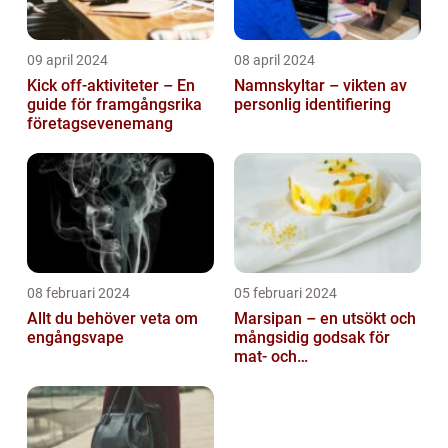
09 april 2024
08 april 2024
Kick off-aktiviteter – En
Namnskyltar – vikten av
guide för framgångsrika
personlig identifiering
företagsevenemang
08 februari 2024
05 februari 2024
Allt du behöver veta om
Marsipan – en utsökt och
engångsvape
mångsidig godsak för
mat- och
dryckesentusiaster