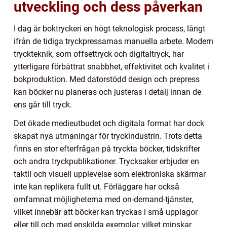
utveckling och dess påverkan
I dag är boktryckeri en högt teknologisk process, långt
ifrån de tidiga tryckpressarnas manuella arbete. Modern
tryckteknik, som offsettryck och digitaltryck, har
ytterligare förbättrat snabbhet, effektivitet och kvalitet i
bokproduktion. Med datorstödd design och prepress
kan böcker nu planeras och justeras i detalj innan de
ens går till tryck.
Det ökade medieutbudet och digitala format har dock
skapat nya utmaningar för tryckindustrin. Trots detta
finns en stor efterfrågan på tryckta böcker, tidskrifter
och andra tryckpublikationer. Trycksaker erbjuder en
taktil och visuell upplevelse som elektroniska skärmar
inte kan replikera fullt ut. Förläggare har också
omfamnat möjligheterna med on-demand-tjänster,
vilket innebär att böcker kan tryckas i små upplagor
eller till och med enskilda exemplar, vilket minskar