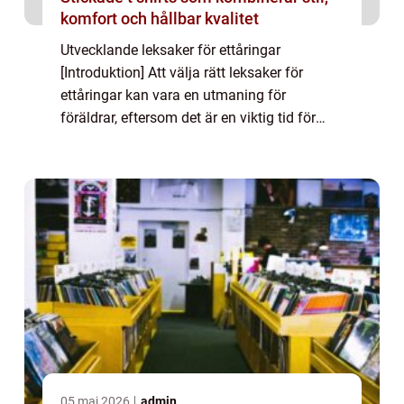
komfort och hållbar kvalitet
Utvecklande leksaker för ettåringar
[Introduktion] Att välja rätt leksaker för
ettåringar kan vara en utmaning för
föräldrar, eftersom det är en viktig tid för
barnets utveckling. Utvecklande leksaker är
speciellt framtagna för att främja inlärning
o...
05 maj 2026
admin