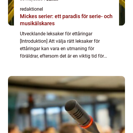
redaktionel
Mickes serier: ett paradis för serie- och
musikälskares
Utvecklande leksaker för ettåringar
[Introduktion] Att välja rätt leksaker för
ettåringar kan vara en utmaning för
föräldrar, eftersom det är en viktig tid för
barnets utveckling. Utvecklande leksaker är
speciellt framtagna för att främja inlärning
o...