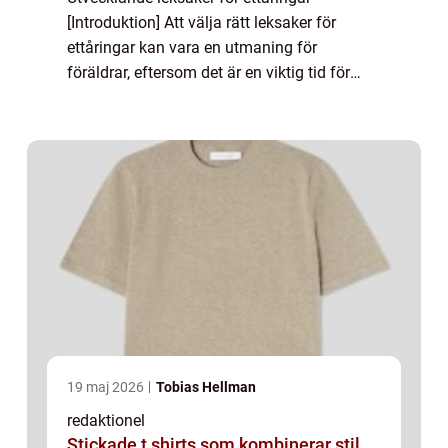
[Introduktion] Att välja rätt leksaker för
ettåringar kan vara en utmaning för
föräldrar, eftersom det är en viktig tid för
barnets utveckling. Utvecklande leksaker är
speciellt framtagna för att främja inlärning
o...
19 maj 2026
Tobias Hellman
redaktionel
Stickade t shirts som kombinerar stil,