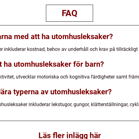
FAQ
arna med att ha utomhusleksaker?
nkluderar kostnad, behov av underhåll och krav på tillräckligt
att ha utomhusleksaker för barn?
ivitet, utvecklar motoriska och kognitiva färdigheter samt främj
lära typerna av utomhusleksaker?
sleksaker inkluderar lekstugor, gungor, klätterställningar, cykla
Läs fler inlägg här