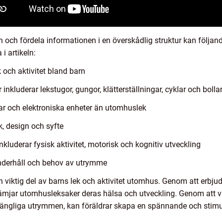
 och fördela informationen i en överskådlig struktur kan följan
i artikeln:
 och aktivitet bland barn
nkluderar lekstugor, gungor, klätterställningar, cyklar och bolla
r och elektroniska enheter än utomhuslek
k, design och syfte
luderar fysisk aktivitet, motorisk och kognitiv utveckling
nderhåll och behov av utrymme
 viktig del av barns lek och aktivitet utomhus. Genom att erbjud
främjar utomhusleksaker deras hälsa och utveckling. Genom att
llgängliga utrymmen, kan föräldrar skapa en spännande och stim