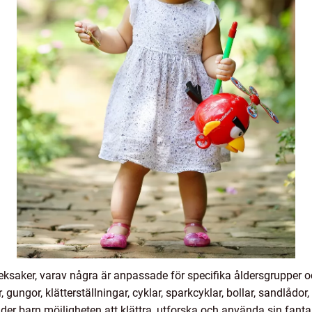
eksaker, varav några är anpassade för specifika åldersgrupper o
gungor, klätterställningar, cyklar, sparkcyklar, bollar, sandlådor
uder barn möjligheten att klättra, utforska och använda sin fant