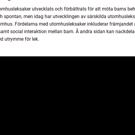
mhusleksaker utvecklats och förbättrats för att möta barns behov
h spontan, men idag har utvecklingen av särskilda utomhusleksak
omhus. Fördelarna med utomhusleksaker inkluderar främjandet av 
samt social interaktion mellan barn. Å andra sidan kan nackdela
ed utrymme för lek.