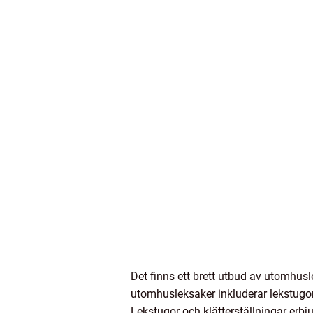
Det finns ett brett utbud av utomhusl
utomhusleksaker inkluderar lekstugor, 
Lekstugor och klätterställningar erbj