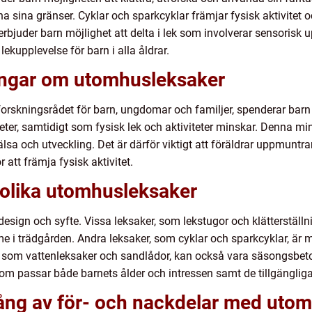
ana sina gränser. Cyklar och sparkcyklar främjar fysisk aktivitet
erbjuder barn möjlighet att delta i lek som involverar sensorisk u
kupplevelse för barn i alla åldrar.
ningar om utomhusleksaker
 forskningsrådet för barn, ungdomar och familjer, spenderar bar
ter, samtidigt som fysisk lek och aktiviteter minskar. Denna m
älsa och utveckling. Det är därför viktigt att föräldrar uppmuntr
att främja fysisk aktivitet.
 olika utomhusleksaker
, design och syfte. Vissa leksaker, som lekstugor och klätterställ
e i trädgården. Andra leksaker, som cyklar och sparkcyklar, är
, som vattenleksaker och sandlådor, kan också vara säsongsbeto
 som passar både barnets ålder och intressen samt de tillgänglig
ång av för- och nackdelar med uto