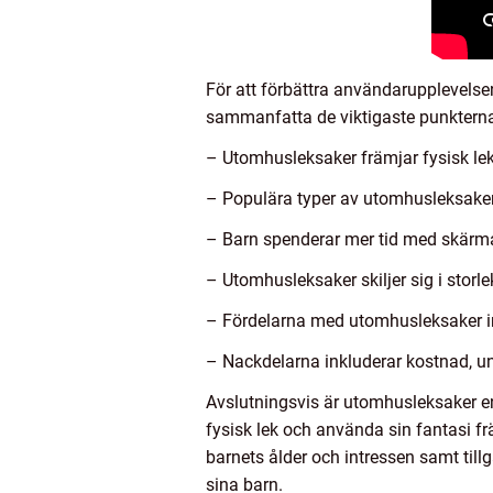
För att förbättra användarupplevelsen
sammanfatta de viktigaste punkterna 
– Utomhusleksaker främjar fysisk lek
– Populära typer av utomhusleksaker i
– Barn spenderar mer tid med skärma
– Utomhusleksaker skiljer sig i storle
– Fördelarna med utomhusleksaker ink
– Nackdelarna inkluderar kostnad, u
Avslutningsvis är utomhusleksaker en
fysisk lek och använda sin fantasi 
barnets ålder och intressen samt ti
sina barn.