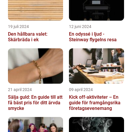
19 juli 2024
12 juni 2024
Den hållbara valet:
En odyssé i ljud -
Skärbräda i ek
Steinway flygelns resa
21 april 2024
09 april 2024
Sälja guld: En guide till att
Kick off-aktiviteter – En
få bäst pris för ditt ärvda
guide för framgångsrika
smycke
företagsevenemang