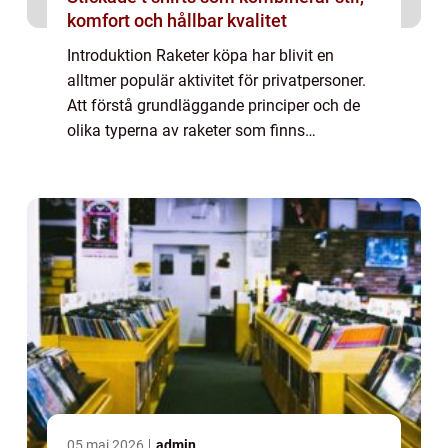
komfort och hållbar kvalitet
Introduktion Raketer köpa har blivit en
alltmer populär aktivitet för privatpersoner.
Att förstå grundläggande principer och de
olika typerna av raketer som finns
tillgängliga kan vara avgörande för att
kunna njuta av denna spännande hobby på
ett säk...
05 maj 2026
admin