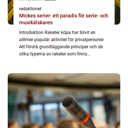
redaktionel
Mickes serier: ett paradis för serie- och
musikälskares
Introduktion Raketer köpa har blivit en
alltmer populär aktivitet för privatpersoner.
Att förstå grundläggande principer och de
olika typerna av raketer som finns
tillgängliga kan vara avgörande för att
kunna njuta av denna spännande hobby på
ett säk...