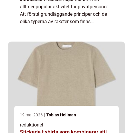
alltmer populär aktivitet för privatpersoner.
Att förstå grundläggande principer och de
olika typerna av raketer som finns
tillgängliga kan vara avgörande för att
kunna njuta av denna spännande hobby på
ett säk...
19 maj 2026
Tobias Hellman
redaktionel
Stickade t shirts som kombinerar stil,