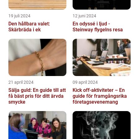
19 juli 2024
12 juni 2024
Den hållbara valet:
En odyssé i ljud -
Skärbräda i ek
Steinway flygelns resa
21 april 2024
09 april 2024
Sälja guld: En guide till att
Kick off-aktiviteter – En
få bäst pris för ditt ärvda
guide för framgångsrika
smycke
företagsevenemang