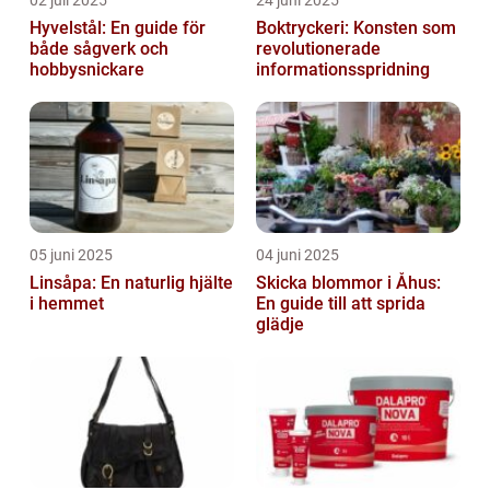
02 juli 2025
24 juni 2025
Hyvelstål: En guide för
Boktryckeri: Konsten som
både sågverk och
revolutionerade
hobbysnickare
informationsspridning
05 juni 2025
04 juni 2025
Linsåpa: En naturlig hjälte
Skicka blommor i Åhus:
i hemmet
En guide till att sprida
glädje