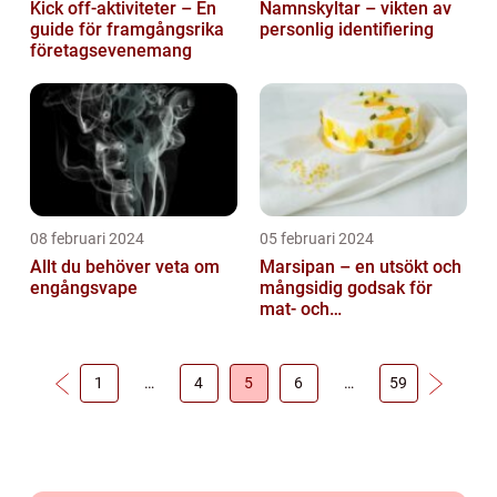
Kick off-aktiviteter – En
Namnskyltar – vikten av
guide för framgångsrika
personlig identifiering
företagsevenemang
08 februari 2024
05 februari 2024
Allt du behöver veta om
Marsipan – en utsökt och
engångsvape
mångsidig godsak för
mat- och
dryckesentusiaster
1
…
4
5
6
…
59