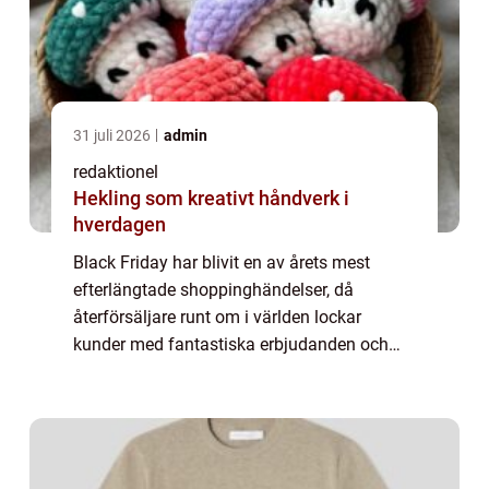
31 juli 2026
admin
redaktionel
Hekling som kreativt håndverk i
hverdagen
Black Friday har blivit en av årets mest
efterlängtade shoppinghändelser, då
återförsäljare runt om i världen lockar
kunder med fantastiska erbjudanden och
rabatter. Men när är egentligen Black Friday
2023 och vad kan vi förvänta oss av denna
shoppin...