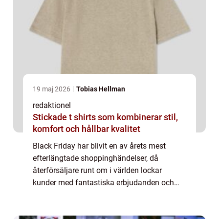
19 maj 2026
Tobias Hellman
redaktionel
Stickade t shirts som kombinerar stil,
komfort och hållbar kvalitet
Black Friday har blivit en av årets mest
efterlängtade shoppinghändelser, då
återförsäljare runt om i världen lockar
kunder med fantastiska erbjudanden och
rabatter. Men när är egentligen Black Friday
2023 och vad kan vi förvänta oss av denna