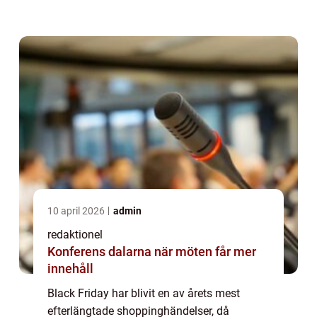
rabatter. Men när är egentligen Black Friday
2023 och vad kan vi förvänta oss av denna
shoppin...
10 april 2026
admin
redaktionel
Konferens dalarna när möten får mer
innehåll
Black Friday har blivit en av årets mest
efterlängtade shoppinghändelser, då