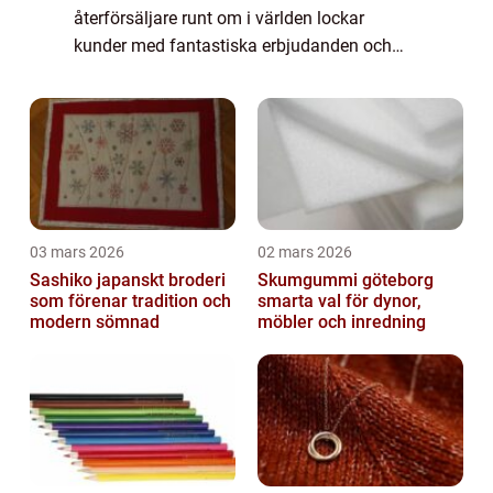
återförsäljare runt om i världen lockar
kunder med fantastiska erbjudanden och
rabatter. Men när är egentligen Black Friday
2023 och vad kan vi förvänta oss av denna
shoppin...
03 mars 2026
02 mars 2026
Sashiko japanskt broderi
Skumgummi göteborg
som förenar tradition och
smarta val för dynor,
modern sömnad
möbler och inredning