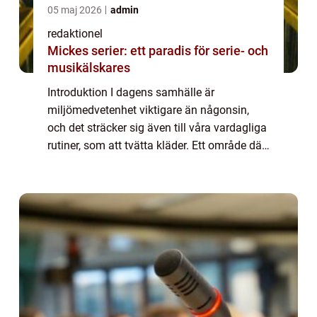
05 maj 2026
admin
redaktionel
Mickes serier: ett paradis för serie- och
musikälskares
Introduktion I dagens samhälle är
miljömedvetenhet viktigare än någonsin,
och det sträcker sig även till våra vardagliga
rutiner, som att tvätta kläder. Ett område där
vi kan göra skillnad är valet av sköljmedel. I
denna artikel kommer vi utforska de...