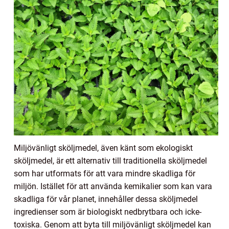
Miljövänligt sköljmedel, även känt som ekologiskt
sköljmedel, är ett alternativ till traditionella sköljmedel
som har utformats för att vara mindre skadliga för
miljön. Istället för att använda kemikalier som kan vara
skadliga för vår planet, innehåller dessa sköljmedel
ingredienser som är biologiskt nedbrytbara och icke-
toxiska. Genom att byta till miljövänligt sköljmedel kan