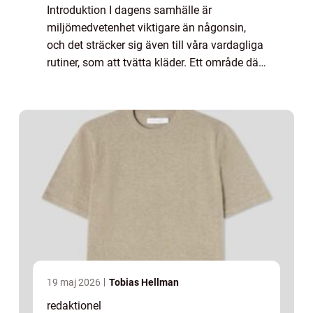
Introduktion I dagens samhälle är
miljömedvetenhet viktigare än någonsin,
och det sträcker sig även till våra vardagliga
rutiner, som att tvätta kläder. Ett område där
vi kan göra skillnad är valet av sköljmedel. I
denna artikel kommer vi utforska de...
19 maj 2026
Tobias Hellman
redaktionel