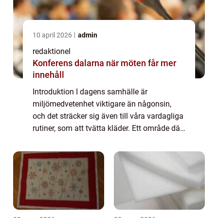
10 april 2026
admin
redaktionel
Konferens dalarna när möten får mer
innehåll
Introduktion I dagens samhälle är
miljömedvetenhet viktigare än någonsin,
och det sträcker sig även till våra vardagliga
rutiner, som att tvätta kläder. Ett område där
vi kan göra skillnad är valet av sköljmedel. I
denna artikel kommer vi utforska de...