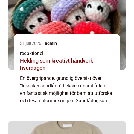
31 juli 2026
admin
redaktionel
Hekling som kreativt håndverk i
hverdagen
En övergripande, grundlig översikt över
”leksaker sandlåda” Leksaker sandlåda är
en fantastisk möjlighet för barn att utforska
och leka i utomhusmiljön. Sandlådor, som
kan vara både privata eller offentliga,
erbjuder en plats där barn kan...