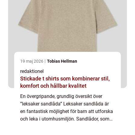
19 maj 2026
Tobias Hellman
redaktionel
Stickade t shirts som kombinerar stil,
komfort och hållbar kvalitet
En övergripande, grundlig översikt över
”leksaker sandlåda” Leksaker sandlåda är
en fantastisk möjlighet för barn att utforska
och leka i utomhusmiljön. Sandlådor, som
kan vara både privata eller offentliga,
erbjuder en plats där barn kan...