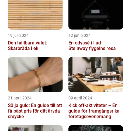
19 juli 2024
12 juni 2024
Den hållbara valet:
En odyssé i ljud -
Skärbräda i ek
Steinway flygelns resa
21 april 2024
09 april 2024
Sälja guld: En guide till att
Kick off-aktiviteter – En
få bäst pris för ditt ärvda
guide för framgångsrika
smycke
företagsevenemang