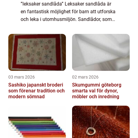
”leksaker sandlåda” Leksaker sandlåda är
en fantastisk möjlighet för barn att utforska
och leka i utomhusmiljön. Sandlådor, som
kan vara både privata eller offentliga,
erbjuder en plats där barn kan...
03 mars 2026
02 mars 2026
Sashiko japanskt broderi
Skumgummi göteborg
som förenar tradition och
smarta val för dynor,
modern sömnad
möbler och inredning