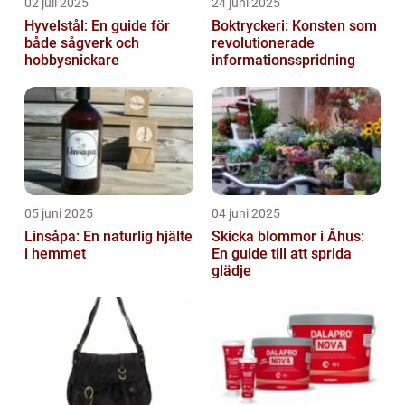
02 juli 2025
24 juni 2025
Hyvelstål: En guide för
Boktryckeri: Konsten som
både sågverk och
revolutionerade
hobbysnickare
informationsspridning
05 juni 2025
04 juni 2025
Linsåpa: En naturlig hjälte
Skicka blommor i Åhus:
i hemmet
En guide till att sprida
glädje