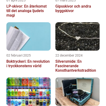
01 april 2025
07 mars 2025
LP-skivor: En återkomst
Gipsskivor och andra
till det analoga ljudets
byggskivor
magi
02 februari 2025
22 december 2024
Boktryckeri: En revolution
Silversmide: En
i tryckkonstens värld
Fascinerande
Konsthantverkstradition