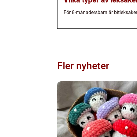
Vilka typer av leksak
För 8-månadersbarn är bitleksaker,
Fler nyheter