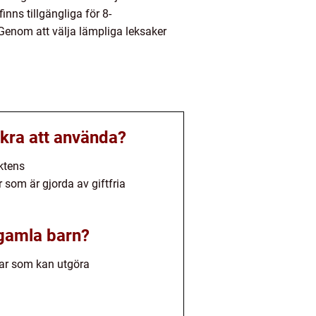
nns tillgängliga för 8-
Genom att välja lämpliga leksaker
äkra att använda?
ktens
som är gjorda av giftfria
 gamla barn?
elar som kan utgöra