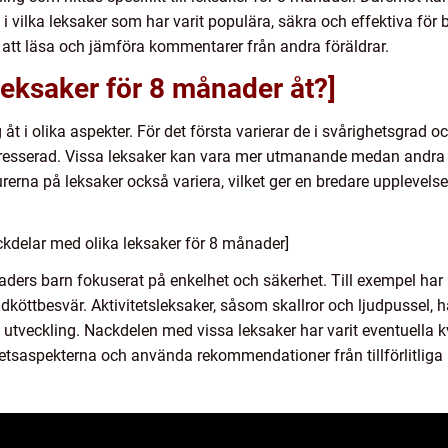
ck i vilka leksaker som har varit populära, säkra och effektiva fö
att läsa och jämföra kommentarer från andra föräldrar.
a leksaker för 8 månader åt?]
t i olika aspekter. För det första varierar de i svårighetsgrad och
ntresserad. Vissa leksaker kan vara mer utmanande medan andra
rna på leksaker också variera, vilket ger en bredare upplevelse f
kdelar med olika leksaker för 8 månader]
naders barn fokuserat på enkelhet och säkerhet. Till exempel har 
andköttbesvär. Aktivitetsleksaker, såsom skallror och ljudpussel, h
 utveckling. Nackdelen med vissa leksaker har varit eventuella
rhetsaspekterna och använda rekommendationer från tillförlitliga 