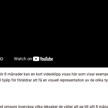
ker för 8 månader kan en kort videoklipp visas här som visar exem
l hjälp för föräldrar att få en visuell representation av de olika 
omsorg överväga vilka leksaker de väljer att ge till sitt 8 måna