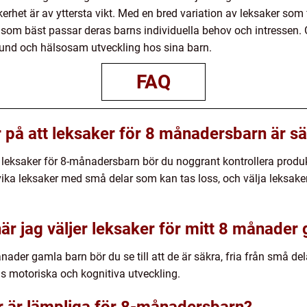
rhet är av yttersta vikt. Med en bred variation av leksaker som fi
 som bäst passar deras barns individuella behov och intressen. 
n sund och hälsosam utveckling hos sina barn.
FAQ
r på att leksaker för 8 månadersbarn är s
s leksaker för 8-månadersbarn bör du noggrant kontrollera produ
a leksaker med små delar som kan tas loss, och välja leksaker 
är jag väljer leksaker för mitt 8 månader
ånader gamla barn bör du se till att de är säkra, fria från små d
s motoriska och kognitiva utveckling.