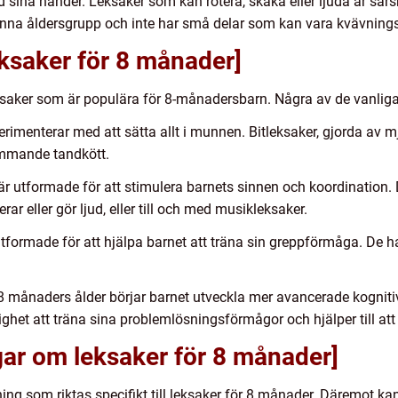
sina händer. Leksaker som kan rotera, skaka eller ljuda är särski
denna åldersgrupp och inte har små delar som kan vara kvävnings
eksaker för 8 månader]
ksaker som är populära för 8-månadersbarn. Några av de vanliga
erimenterar med att sätta allt i munnen. Bitleksaker, gjorda av mj
ömmande tandkött.
 är utformade för att stimulera barnets sinnen och koordination. 
ar eller gör ljud, eller till och med musikleksaker.
tformade för att hjälpa barnet att träna sin greppförmåga. De har
 8 månaders ålder börjar barnet utveckla mer avancerade kogniti
het att träna sina problemlösningsförmågor och hjälper till att st
gar om leksaker för 8 månader]
ning som riktas specifikt till leksaker för 8 månader. Däremot k