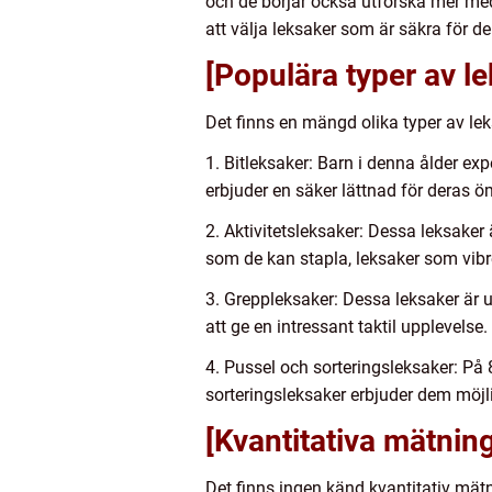
och de börjar också utforska mer med 
att välja leksaker som är säkra för 
[Populära typer av l
Det finns en mängd olika typer av le
1. Bitleksaker: Barn i denna ålder exp
erbjuder en säker lättnad för deras 
2. Aktivitetsleksaker: Dessa leksaker
som de kan stapla, leksaker som vibrer
3. Greppleksaker: Dessa leksaker är u
att ge en intressant taktil upplevelse.
4. Pussel och sorteringsleksaker: På
sorteringsleksaker erbjuder dem möjlig
[Kvantitativa mätnin
Det finns ingen känd kvantitativ mät