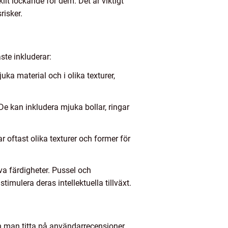
lt lockande för dem. Det är viktigt
risker.
ste inkluderar:
uka material och i olika texturer,
De kan inkludera mjuka bollar, ringar
 oftast olika texturer och former för
va färdigheter. Pussel och
imulera deras intellektuella tillväxt.
an man titta på användarrecensioner