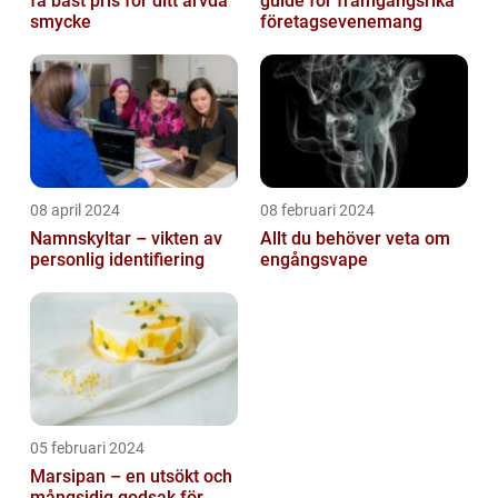
få bäst pris för ditt ärvda
guide för framgångsrika
smycke
företagsevenemang
08 april 2024
08 februari 2024
Namnskyltar – vikten av
Allt du behöver veta om
personlig identifiering
engångsvape
05 februari 2024
Marsipan – en utsökt och
mångsidig godsak för