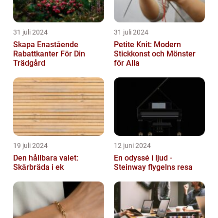
31 juli 2024
31 juli 2024
Skapa Enastående
Petite Knit: Modern
Rabattkanter För Din
Stickkonst och Mönster
Trädgård
för Alla
19 juli 2024
12 juni 2024
Den hållbara valet:
En odyssé i ljud -
Skärbräda i ek
Steinway flygelns resa