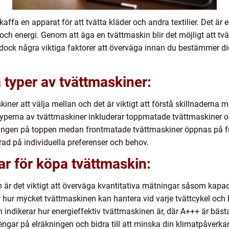
affa en apparat för att tvätta kläder och andra textilier. Det är
 och energi. Genom att äga en tvättmaskin blir det möjligt att tv
s dock några viktiga faktorer att överväga innan du bestämmer di
 typer av tvättmaskiner:
skiner att välja mellan och det är viktigt att förstå skillnaderna 
 typerna av tvättmaskiner inkluderar toppmatade tvättmaskiner 
ngen på toppen medan frontmatade tvättmaskiner öppnas på fra
rad på individuella preferenser och behov.
ar för köpa tvättmaskin:
n är det viktigt att överväga kvantitativa mätningar såsom kapac
 hur mycket tvättmaskinen kan hantera vid varje tvättcykel och 
n indikerar hur energieffektiv tvättmaskinen är, där A+++ är bäs
ngar på elräkningen och bidra till att minska din klimatpåverka