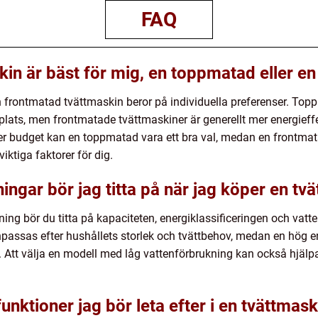
FAQ
kin är bäst för mig, en toppmatad eller e
 frontmatad tvättmaskin beror på individuella preferenser. Top
e plats, men frontmatade tvättmaskiner är generellt mer energieffe
r budget kan en toppmatad vara ett bra val, medan en frontmat
viktiga faktorer för dig.
ningar bör jag titta på när jag köper en tv
ing bör du titta på kapaciteten, energiklassificeringen och vat
passas efter hushållets storlek och tvättbehov, medan en hög en
. Att välja en modell med låg vattenförbrukning kan också hjälpa 
unktioner jag bör leta efter i en tvättmask