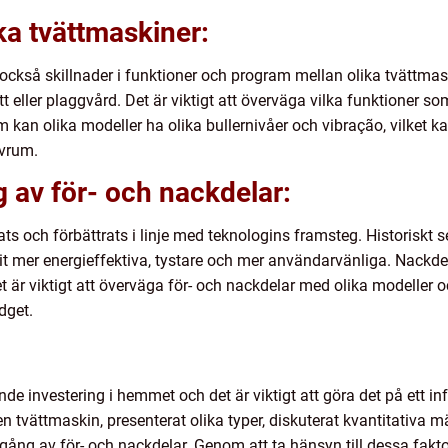
ka tvättmaskiner:
också skillnader i funktioner och program mellan olika tvättmas
 eller plaggvård. Det är viktigt att överväga vilka funktioner so
 kan olika modeller ha olika bullernivåer och vibração, vilket
ovrum.
 av för- och nackdelar:
ts och förbättrats i linje med teknologins framsteg. Historiskt se
ivit mer energieffektiva, tystare och mer användarvänliga. Nackd
et är viktigt att överväga för- och nackdelar med olika modeller oc
dget.
e investering i hemmet och det är viktigt att göra det på ett info
en tvättmaskin, presenterat olika typer, diskuterat kvantitativa m
gång av för- och nackdelar. Genom att ta hänsyn till dessa fak