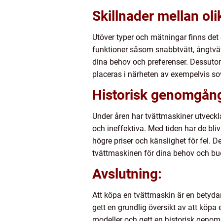
Skillnader mellan oli
Utöver typer och mätningar finns det 
funktioner såsom snabbtvätt, ångtvätt
dina behov och preferenser. Dessutom
placeras i närheten av exempelvis s
Historisk genomgång
Under åren har tvättmaskiner utveckla
och ineffektiva. Med tiden har de bl
högre priser och känslighet för fel. D
tvättmaskinen för dina behov och bu
Avslutning:
Att köpa en tvättmaskin är en betydand
gett en grundlig översikt av att köpa 
modeller och gett en historisk genom