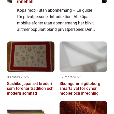
innehåll
Köpa mobil utan abonnemang – En guide
för privatpersoner Introduktion: Att köpa
mobiltelefoner utan abonnemang har blivit
alltmer populärt bland privatpersoner. Denna
artikel kommer att ge en omfattande
översikt över vad det innebär att köpa en...
03 mars 2026
02 mars 2026
Sashiko japanskt broderi
Skumgummi göteborg
som förenar tradition och
smarta val för dynor,
modern sömnad
möbler och inredning