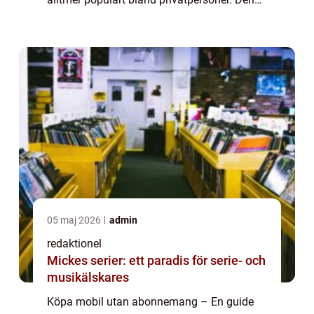
artikel kommer att ge en omfattande
översikt över vad det innebär att köpa en...
05 maj 2026
admin
redaktionel
Mickes serier: ett paradis för serie- och
musikälskares
Köpa mobil utan abonnemang – En guide