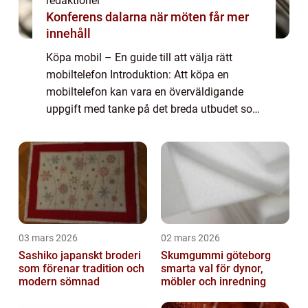
redaktionel
Konferens dalarna när möten får mer
innehåll
Köpa mobil – En guide till att välja rätt
mobiltelefon Introduktion: Att köpa en
mobiltelefon kan vara en överväldigande
uppgift med tanke på det breda utbudet som
finns på marknaden idag. I denna artikel
kommer vi att ge en grundlig översikt a...
03 mars 2026
02 mars 2026
Sashiko japanskt broderi
Skumgummi göteborg
som förenar tradition och
smarta val för dynor,
modern sömnad
möbler och inredning