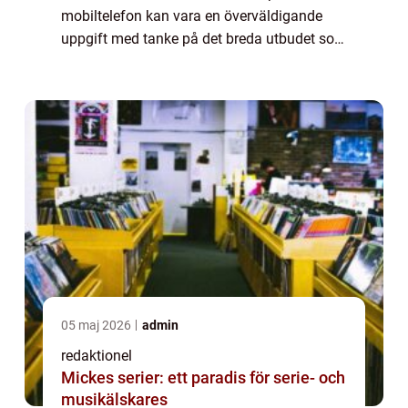
mobiltelefon kan vara en överväldigande
uppgift med tanke på det breda utbudet som
finns på marknaden idag. I denna artikel
kommer vi att ge en grundlig översikt a...
05 maj 2026
admin
redaktionel
Mickes serier: ett paradis för serie- och
musikälskares