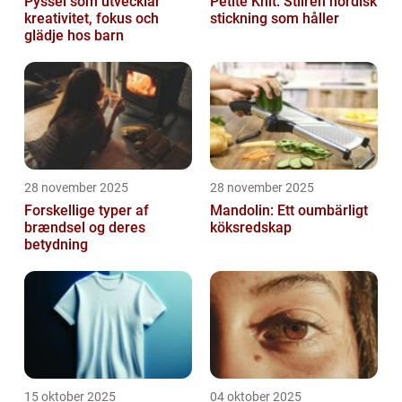
Pyssel som utvecklar
Petite Knit: Stilren nordisk
kreativitet, fokus och
stickning som håller
glädje hos barn
28 november 2025
28 november 2025
Forskellige typer af
Mandolin: Ett oumbärligt
brændsel og deres
köksredskap
betydning
15 oktober 2025
04 oktober 2025