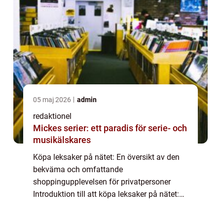
05 maj 2026
admin
redaktionel
Mickes serier: ett paradis för serie- och
musikälskares
Köpa leksaker på nätet: En översikt av den
bekväma och omfattande
shoppingupplevelsen för privatpersoner
Introduktion till att köpa leksaker på nätet:
Att köpa leksaker på nätet har blivit alltmer
populärt bland privatpersoner då det