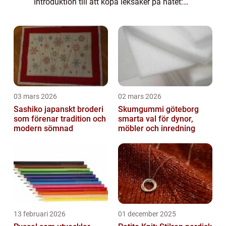
Introduktion till att köpa leksaker på nätet:
Att köpa leksaker på nätet har blivit alltmer
populärt bland privatpersoner då det
erbjuder ett bek...
03 mars 2026
02 mars 2026
Sashiko japanskt broderi
Skumgummi göteborg
som förenar tradition och
smarta val för dynor,
modern sömnad
möbler och inredning
13 februari 2026
01 december 2025