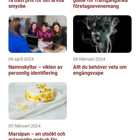
få bäst pris för ditt ärvda
guide för framgångsrika
smycke
företagsevenemang
08 april 2024
08 februari 2024
Namnskyltar – vikten av
Allt du behöver veta om
personlig identifiering
engångsvape
05 februari 2024
Marsipan – en utsökt och
mångsidig godsak för