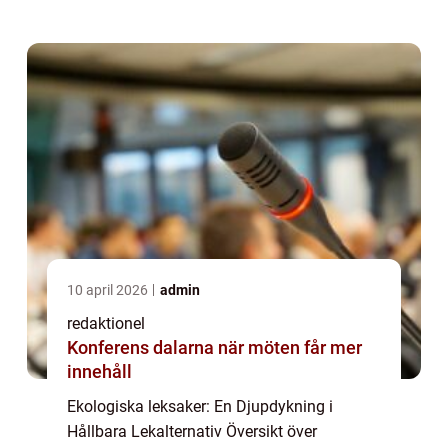
inte bara när det gäller mat och kläder utan
även när det kommer till leksaker för barn.
E...
10 april 2026
admin
redaktionel
Konferens dalarna när möten får mer
innehåll
Ekologiska leksaker: En Djupdykning i
Hållbara Lekalternativ Översikt över