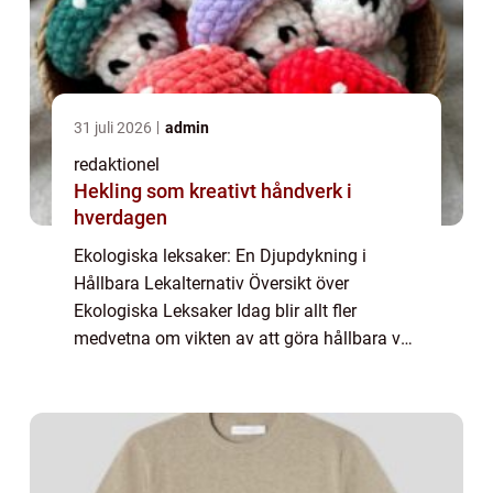
31 juli 2026
admin
redaktionel
Hekling som kreativt håndverk i
hverdagen
Ekologiska leksaker: En Djupdykning i
Hållbara Lekalternativ Översikt över
Ekologiska Leksaker Idag blir allt fler
medvetna om vikten av att göra hållbara val,
inte bara när det gäller mat och kläder utan
även när det kommer till leksaker för barn.
E...