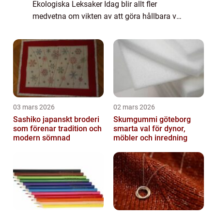
Ekologiska Leksaker Idag blir allt fler
medvetna om vikten av att göra hållbara val,
inte bara när det gäller mat och kläder utan
även när det kommer till leksaker för barn.
E...
03 mars 2026
02 mars 2026
Sashiko japanskt broderi
Skumgummi göteborg
som förenar tradition och
smarta val för dynor,
modern sömnad
möbler och inredning