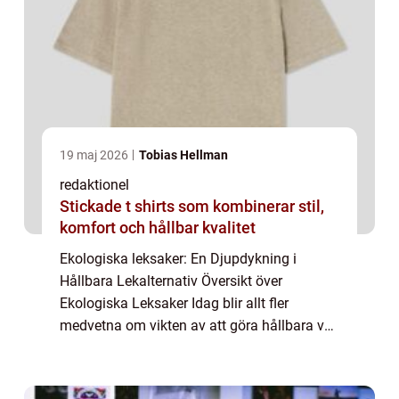
19 maj 2026
Tobias Hellman
redaktionel
Stickade t shirts som kombinerar stil,
komfort och hållbar kvalitet
Ekologiska leksaker: En Djupdykning i
Hållbara Lekalternativ Översikt över
Ekologiska Leksaker Idag blir allt fler
medvetna om vikten av att göra hållbara val,
inte bara när det gäller mat och kläder utan
även när det kommer till leksaker för barn.
E...