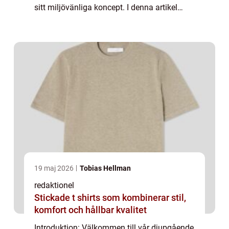
sitt miljövänliga koncept. I denna artikel
kommer vi att utforska vad ekologiska
dockor är, de olika typerna och de fakto...
19 maj 2026
Tobias Hellman
redaktionel
Stickade t shirts som kombinerar stil,
komfort och hållbar kvalitet
Introduktion: Välkommen till vår djupgående