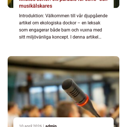
musikälskares
Introduktion: Välkommen till vår djupgående
artikel om ekologiska dockor – en leksak
som engagerar både barn och vuxna med
sitt miljövänliga koncept. I denna artikel
kommer vi att utforska vad ekologiska
dockor är, de olika typerna och de fakto...
10 april 2026
admin