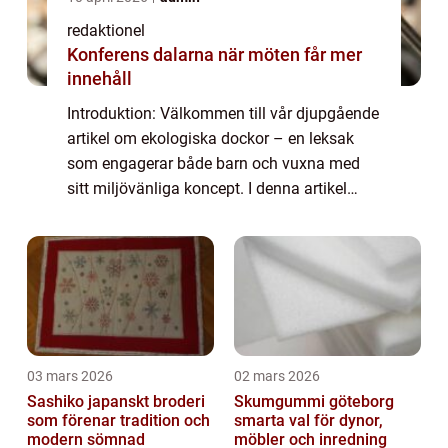
redaktionel
Konferens dalarna när möten får mer
innehåll
Introduktion: Välkommen till vår djupgående
artikel om ekologiska dockor – en leksak
som engagerar både barn och vuxna med
sitt miljövänliga koncept. I denna artikel
kommer vi att utforska vad ekologiska
dockor är, de olika typerna och de fakto...
03 mars 2026
02 mars 2026
Sashiko japanskt broderi
Skumgummi göteborg
som förenar tradition och
smarta val för dynor,
modern sömnad
möbler och inredning