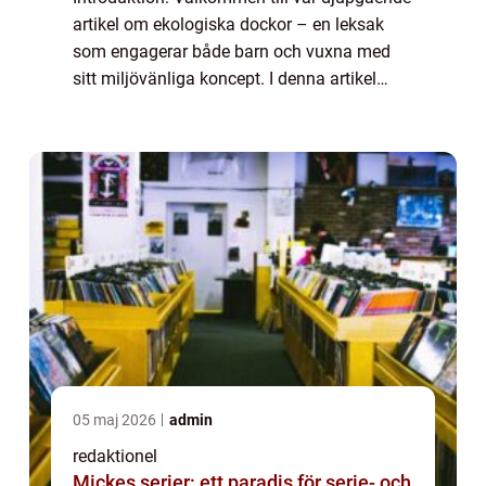
artikel om ekologiska dockor – en leksak
som engagerar både barn och vuxna med
sitt miljövänliga koncept. I denna artikel
kommer vi att utforska vad ekologiska
dockor är, de olika typerna och de fakto...
05 maj 2026
admin
redaktionel
Mickes serier: ett paradis för serie- och