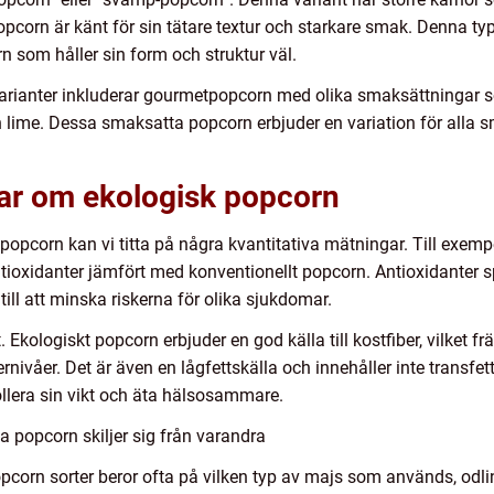
rn är känt för sin tätare textur och starkare smak. Denna typ
n som håller sin form och struktur väl.
rianter inkluderar gourmetpopcorn med olika smaksättningar so
lime. Dessa smaksatta popcorn erbjuder en variation för alla sm
gar om ekologisk popcorn
popcorn kan vi titta på några kvantitativa mätningar. Till exempe
tioxidanter jämfört med konventionellt popcorn. Antioxidanter sp
till att minska riskerna för olika sjukdomar.
 Ekologiskt popcorn erbjuder en god källa till kostfiber, vilke
rnivåer. Det är även en lågfettskälla och innehåller inte transfetter,
rollera sin vikt och äta hälsosammare.
a popcorn skiljer sig från varandra
opcorn sorter beror ofta på vilken typ av majs som används, od