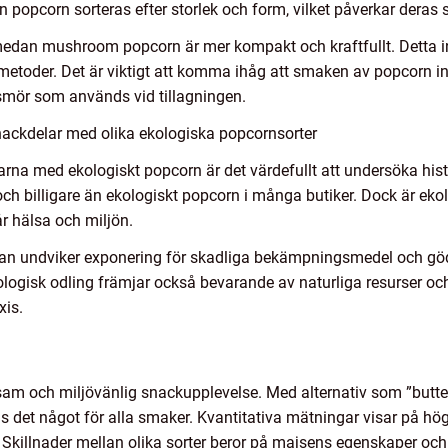
n popcorn sorteras efter storlek och form, vilket påverkar deras 
t medan mushroom popcorn är mer kompakt och kraftfullt. Detta i
metoder. Det är viktigt att komma ihåg att smaken av popcorn in
 smör som används vid tillagningen.
nackdelar med olika ekologiska popcornsorter
arna med ekologiskt popcorn är det värdefullt att undersöka hist
och billigare än ekologiskt popcorn i många butiker. Dock är ekol
r hälsa och miljön.
t man undviker exponering för skadliga bekämpningsmedel och 
kologisk odling främjar också bevarande av naturliga resurser oc
xis.
sam och miljövänlig snackupplevelse. Med alternativ som ”butt
ns det något för alla smaker. Kvantitativa mätningar visar på hö
 Skillnader mellan olika sorter beror på majsens egenskaper och