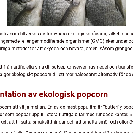
ativ som tillverkas av förnybara ekologiska råvaror, vilket inn
smedel eller genmodifierade organismer (GMO) sker under odling
urliga metoder för att skydda och bevara jorden, såsom gröngöd
tt från artificiella smaktillsatser, konserveringsmedel och trans
 gör ekologiskt popcorn till ett mer hälsosamt alternativ för de 
ntation av ekologisk popcorn
opcorn att välja mellan. En av de mest populära är ”butterfly pop
 som poppar upp till stora fluffiga bitar med rundade kanter. Bu
elt att tillsätta smaksättningar och att smälta smör och oljor 
pcorn” eller ”svamp-popcorn”. Denna variant har större kärnor 