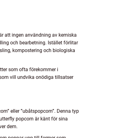
ebär att ingen användning av kemiska
 och bearbetning. Istället förlitar
sling, kompostering och biologiska
fetter som ofta förekommer i
som vill undvika onödiga tillsatser
corn” eller ”ubåtspopcorn”. Denna typ
tterfly popcorn är känt för sina
över dem.
som poppar upp till former som