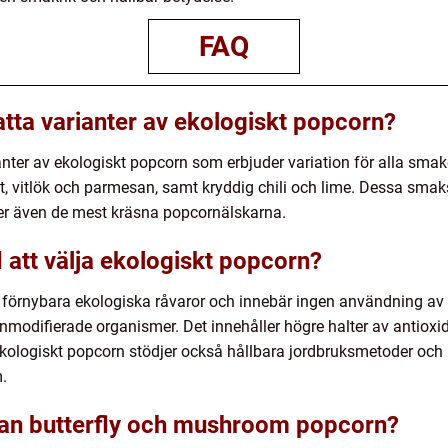
FAQ
atta varianter av ekologiskt popcorn?
ianter av ekologiskt popcorn som erbjuder variation för alla sm
lt, vitlök och parmesan, samt kryddig chili och lime. Dessa smak
ler även de mest kräsna popcornälskarna.
 att välja ekologiskt popcorn?
 av förnybara ekologiska råvaror och innebär ingen användning
nmodifierade organismer. Det innehåller högre halter av antioxi
ekologiskt popcorn stödjer också hållbara jordbruksmetoder och b
.
lan butterfly och mushroom popcorn?