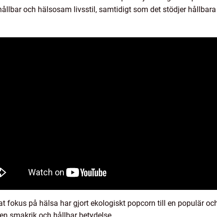
 hållbar och hälsosam livsstil, samtidigt som det stödjer hållbar
fokus på hälsa har gjort ekologiskt popcorn till en populär oc
v en smakrik och hållbar betydelse.