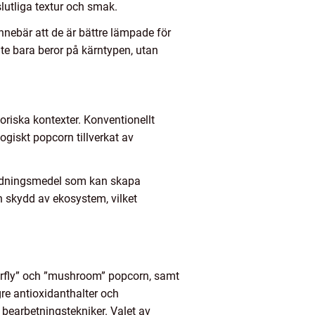
slutliga textur och smak.
nnebär att de är bättre lämpade för
te bara beror på kärntypen, utan
oriska kontexter. Konventionellt
ogiskt popcorn tillverkat av
gödningsmedel som kan skapa
h skydd av ekosystem, vilket
erfly” och ”mushroom” popcorn, samt
gre antioxidanthalter och
 bearbetningstekniker. Valet av