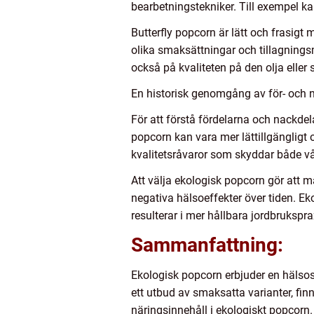
bearbetningstekniker. Till exempel ka
Butterfly popcorn är lätt och frasig
olika smaksättningar och tillagnings
också på kvaliteten på den olja eller
En historisk genomgång av för- och 
För att förstå fördelarna och nackdel
popcorn kan vara mer lättillgängligt 
kvalitetsråvaror som skyddar både vå
Att välja ekologisk popcorn gör at
negativa hälsoeffekter över tiden. E
resulterar i mer hållbara jordbrukspra
Sammanfattning:
Ekologisk popcorn erbjuder en hälso
ett utbud av smaksatta varianter, fin
näringsinnehåll i ekologiskt popcorn.