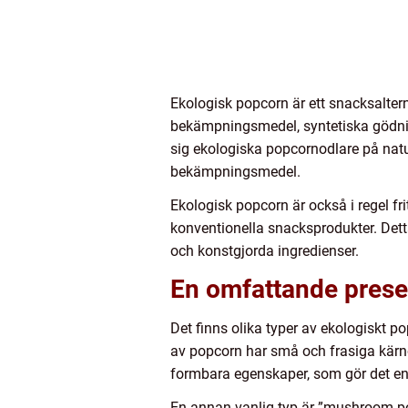
Ekologisk popcorn är ett snacksaltern
bekämpningsmedel, syntetiska gödning
sig ekologiska popcornodlare på nat
bekämpningsmedel.
Ekologisk popcorn är också i regel fri
konventionella snacksprodukter. Detta
och konstgjorda ingredienser.
En omfattande prese
Det finns olika typer av ekologiskt p
av popcorn har små och frasiga kärnor
formbara egenskaper, som gör det enk
En annan vanlig typ är ”mushroom po