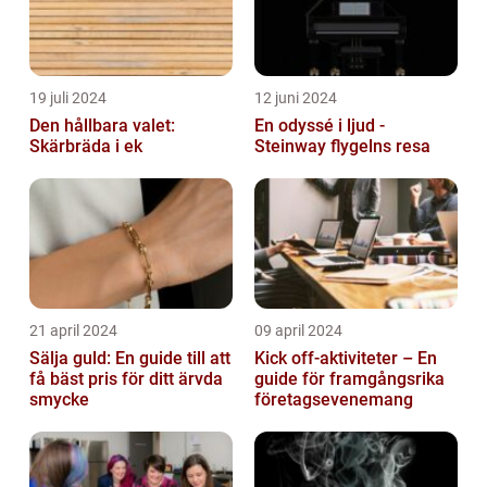
19 juli 2024
12 juni 2024
Den hållbara valet:
En odyssé i ljud -
Skärbräda i ek
Steinway flygelns resa
21 april 2024
09 april 2024
Sälja guld: En guide till att
Kick off-aktiviteter – En
få bäst pris för ditt ärvda
guide för framgångsrika
smycke
företagsevenemang