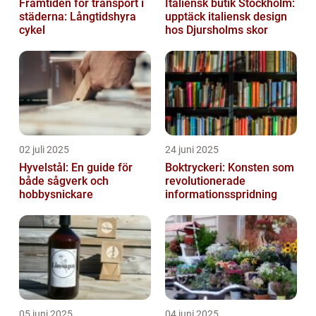
Framtiden för transport i
Italiensk butik Stockholm:
städerna: Långtidshyra
upptäck italiensk design
cykel
hos Djursholms skor
02 juli 2025
24 juni 2025
Hyvelstål: En guide för
Boktryckeri: Konsten som
både sågverk och
revolutionerade
hobbysnickare
informationsspridning
05 juni 2025
04 juni 2025