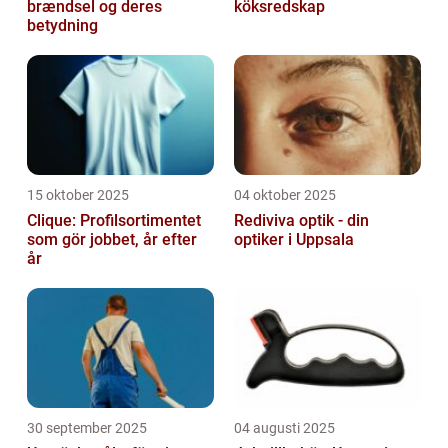
brændsel og deres
köksredskap
betydning
15 oktober 2025
04 oktober 2025
Clique: Profilsortimentet
Rediviva optik - din
som gör jobbet, år efter
optiker i Uppsala
år
30 september 2025
04 augusti 2025