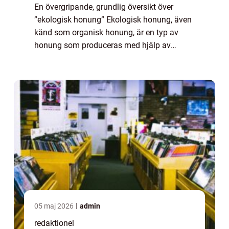
En övergripande, grundlig översikt över
”ekologisk honung” Ekologisk honung, även
känd som organisk honung, är en typ av
honung som produceras med hjälp av
metoder och tekniker som är strikt reglerade
för att skydda både bin och miljön. D...
05 maj 2026
admin
redaktionel