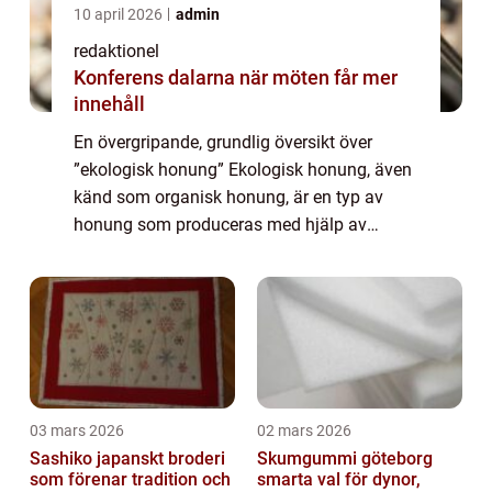
10 april 2026
admin
redaktionel
Konferens dalarna när möten får mer
innehåll
En övergripande, grundlig översikt över
”ekologisk honung” Ekologisk honung, även
känd som organisk honung, är en typ av
honung som produceras med hjälp av
metoder och tekniker som är strikt reglerade
för att skydda både bin och miljön. D...
03 mars 2026
02 mars 2026
Sashiko japanskt broderi
Skumgummi göteborg
som förenar tradition och
smarta val för dynor,