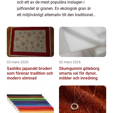
och ett av de mest populära inslagen i
julfirandet är granen. En ekologisk gran är
ett miljövänligt alternativ till den traditionella
granen och det har blivit alltmer populärt
bland privatpersoner att väl...
03 mars 2026
02 mars 2026
Sashiko japanskt broderi
Skumgummi göteborg
som förenar tradition och
smarta val för dynor,
modern sömnad
möbler och inredning