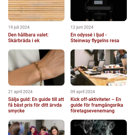
19 juli 2024
12 juni 2024
Den hållbara valet:
En odyssé i ljud -
Skärbräda i ek
Steinway flygelns resa
21 april 2024
09 april 2024
Sälja guld: En guide till att
Kick off-aktiviteter – En
få bäst pris för ditt ärvda
guide för framgångsrika
smycke
företagsevenemang