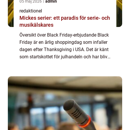
05 maj 2026
admin
redaktionel
Mickes serier: ett paradis för serie- och
musikälskares
Översikt över Black Friday-erbjudande Black
Friday är en årlig shoppingdag som infaller
dagen efter Thanksgiving i USA. Det är känt
som startskottet för julhandeln och har blivit
en av årets mest populära
shoppinghändelser runt om i världen. Under
de...