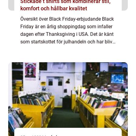
Stickade t shirts som kombinerar stil,
komfort och hållbar kvalitet
Översikt över Black Friday-erbjudande Black
Friday är en årlig shoppingdag som infaller
dagen efter Thanksgiving i USA. Det är känt
som startskottet för julhandeln och har blivit
en av årets mest populära
shoppinghändelser runt om i världen. Under
de...