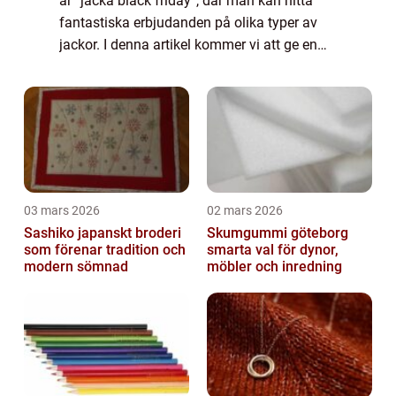
är ”jacka black friday”, där man kan hitta
fantastiska erbjudanden på olika typer av
jackor. I denna artikel kommer vi att ge en
grundlig översikt över ”jacka black friday”,
presentera ...
03 mars 2026
02 mars 2026
Sashiko japanskt broderi
Skumgummi göteborg
som förenar tradition och
smarta val för dynor,
modern sömnad
möbler och inredning