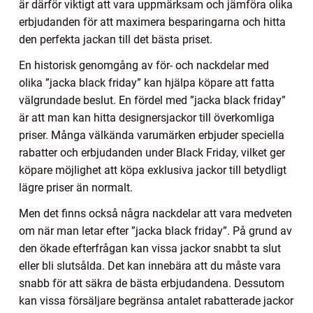
är därför viktigt att vara uppmärksam och jämföra olika
erbjudanden för att maximera besparingarna och hitta
den perfekta jackan till det bästa priset.
En historisk genomgång av för- och nackdelar med
olika ”jacka black friday” kan hjälpa köpare att fatta
välgrundade beslut. En fördel med ”jacka black friday”
är att man kan hitta designersjackor till överkomliga
priser. Många välkända varumärken erbjuder speciella
rabatter och erbjudanden under Black Friday, vilket ger
köpare möjlighet att köpa exklusiva jackor till betydligt
lägre priser än normalt.
Men det finns också några nackdelar att vara medveten
om när man letar efter ”jacka black friday”. På grund av
den ökade efterfrågan kan vissa jackor snabbt ta slut
eller bli slutsålda. Det kan innebära att du måste vara
snabb för att säkra de bästa erbjudandena. Dessutom
kan vissa försäljare begränsa antalet rabatterade jackor