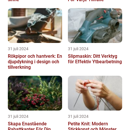
31 juli 2024
31 juli 2024
Rökpipor och hantverk: En
Slipmaskin: Ditt Verktyg
djupdykning i design och
för Effektiv Ytbearbetning
tillverkning
31 juli 2024
31 juli 2024
Skapa Enastående
Petite Knit: Modern
Rabattkanter För Din
Stickkonst och Mönster