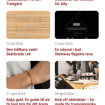
Trädgård
för Alla
19 juli 2024
12 juni 2024
Den hållbara valet:
En odyssé i ljud -
Skärbräda i ek
Steinway flygelns resa
21 april 2024
09 april 2024
Sälja guld: En guide till att
Kick off-aktiviteter – En
få bäst pris för ditt ärvda
guide för framgångsrika