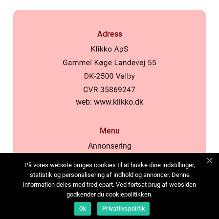
Adress
web:
www.klikko.dk
Menu
Annonsering
Om oss
På vores website bruges cookies til at huske dine indstillinger,
Cookies
statistik og personalisering af indhold og annoncer. Denne
information deles med tredjepart. Ved fortsat brug af websiden
Kontakta oss
godkender du cookiepolitikken.
Sitemap
Ok
Privatlivspolitik