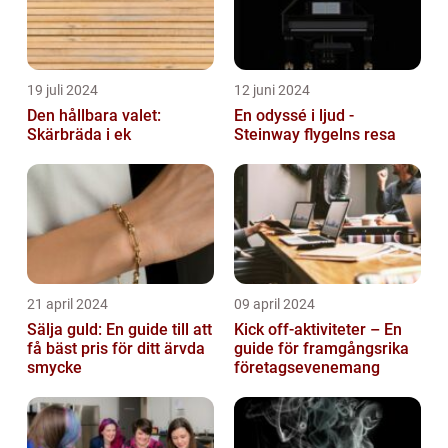
19 juli 2024
12 juni 2024
Den hållbara valet:
En odyssé i ljud -
Skärbräda i ek
Steinway flygelns resa
21 april 2024
09 april 2024
Sälja guld: En guide till att
Kick off-aktiviteter – En
få bäst pris för ditt ärvda
guide för framgångsrika
smycke
företagsevenemang